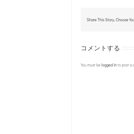
Share This Story, Choose You
コメントする
You must be
logged in
to post a