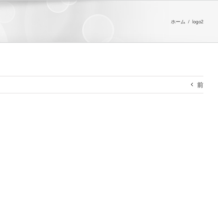
ホーム
/
logo2
前