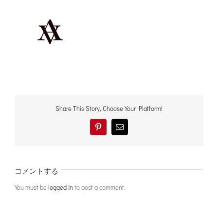
Share This Story, Choose Your Platform!
Pinterest
電
子
メ
ー
ル
コメントする
You must be
logged in
to post a comment.