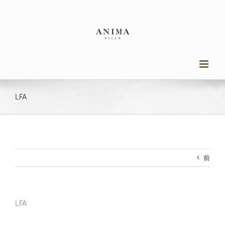
Skip
to
content
LFA
前
LFA