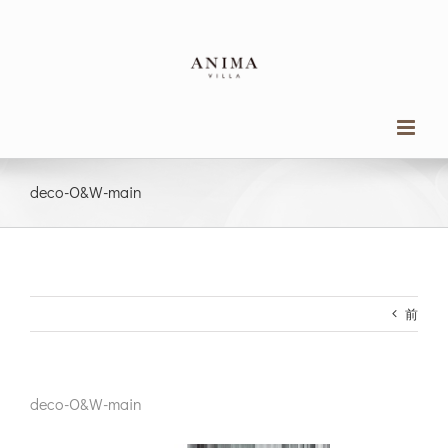
Skip
to
content
deco-O&W-main
前
deco-O&W-main