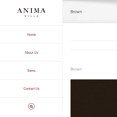
Skip
to
Brown
content
Home
About Us
Brown
Items
Contact Us