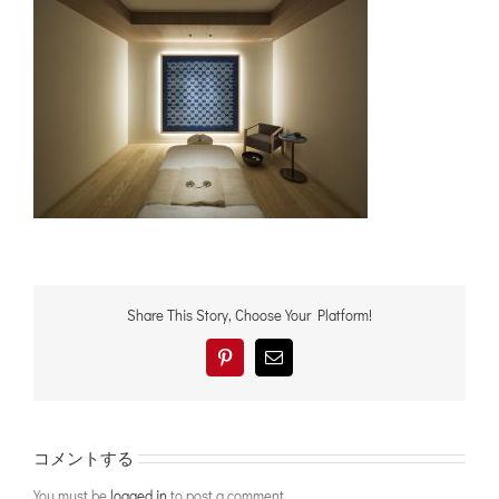
Share This Story, Choose Your Platform!
Pinterest
電
子
メ
ー
ル
コメントする
You must be
logged in
to post a comment.