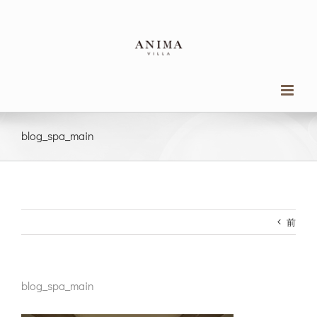
Skip
to
content
blog_spa_main
前
blog_spa_main