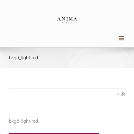
Skip
to
content
bkgd_light-red
前
bkgd_light-red